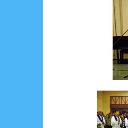
Most Recent
2/recent/post-list
Recent in Food
2/Food/post-list
No posts
Update Dokumentasi Foto
Categories
Tags
Home
KEPANITIAAN
BAPTIS
__Baptis 20
Menu
Most Popular