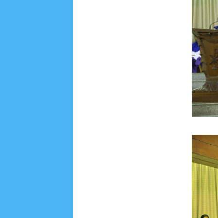
April 2016
15
March 2016
31
February 2016
9
July 2015
2
June 2015
25
May 2015
1
April
August 2014
8
June 2014
5
May 2014
21
M
November 2012
1
September 2012
2