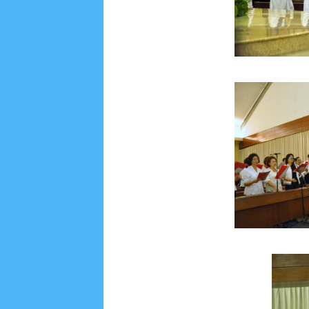
Social Widget
Arsip
July 2026
5
June 2026
8
May 2026
2
April 
September 2025
1
August 2025
5
July 2025
6
November 2024
4
October 2024
1
Septembe
January 2024
2
December 2023
8
November
March 2023
3
February 2023
9
January 2023
June 2022
6
May 2022
2
March 2020
2
Feb
August 2019
6
July 2019
10
June 2019
3
Ma
October 2018
4
September 2018
3
August 2
December 2017
23
November 2017
10
Octo
March 2017
18
January 2017
2
December 20