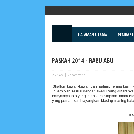
Popular Posts
HALAMAN UTAMA
PEMBAPT
PASKAH 2014 - RABU ABU
|
2:23 AM
No comment
Shallom kawan-kawan dan hadirin. Terima kasih ke
diterbitkan sesuai dengan skedul yang diharapk
banyaknya foto yang telah kami siapkan, maka Bl
yang pernah kami tayangkan. Masing-masing hala
Lensa
MKK
RA
No posts