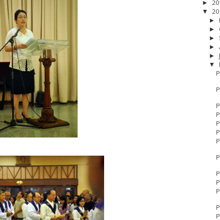
20
►
20
▼
►
►
►
►
►
▼
P
P
17
__Baptis 2018
__Baptis 2019
__Baptis 2020
PASKAH
__Pask
P
P
P
P
P
P
P
P
P
P
P