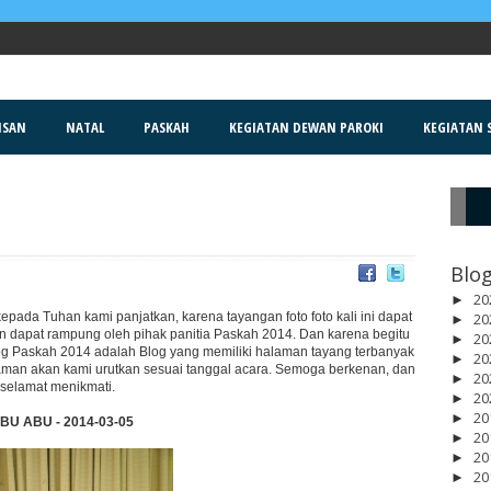
ISAN
NATAL
PASKAH
KEGIATAN DEWAN PAROKI
KEGIATAN S
R
Blog
20
►
pada Tuhan kami panjatkan, karena tayangan foto foto kali ini dapat
20
►
an dapat rampung oleh pihak panitia Paskah 2014. Dan karena begitu
20
►
og Paskah 2014 adalah Blog yang memiliki halaman tayang terbanyak
20
►
man akan kami urutkan sesuai tanggal acara. Semoga berkenan, dan
20
►
selamat menikmati.
20
►
20
►
BU ABU - 2014-03-05
20
►
20
►
20
►